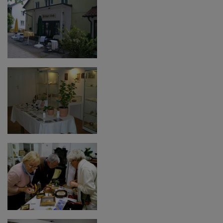
Diese Website nutzt Matomo Analytics für die Auswertung der
Seitenaufrufe als Statistik. Die hierdurch gespeicherten Daten werden
ausschließlich auf unseren eigenen Servern gespeichert. Eine
Übertragung an Dritte erfolgt nicht. Wir verwenden die Funktion
AnonymizeIP zur Anonymisierung Ihrer IP-Adresse, so dass diese gekürzt
wird und nicht mehr Ihrem Besuch auf unserer Internetseite zugeordnet
werden kann.
YouTube / Vimeo
Videos werden über die Plattformen YouTube oder Vimeo eingebunden.
Wir nutzen YouTube im erweiterten Datenschutzmodus. Dieser Modus
bewirkt laut YouTube, dass YouTube keine Informationen über die
Besucher auf dieser Website speichert, bevor diese sich das Video
ansehen.
Eingebundene Inhalte
Optional sind externe Inhalte auf den Seiten dieser Website
eingebunden. Das können Kartendienste wie z.B. Google Maps sein
oder auch Anwendungen einer externen Website.